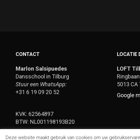
CONTACT
LOCATIE
Marlon Salsipuedes
LOFT Til
Dansschool in Tilburg
Ringbaan
Stuur een WhatsApp:
5013 CA 
+31 6 19 09 20 52
Google 
KVK: 62564897
BTW: NL001198193B20
Deze website maakt gebruik van cookies om uw gebruikservaring t