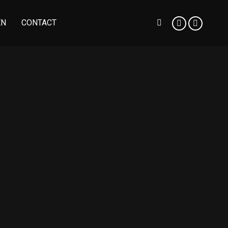
EN
CONTACT
Zoeken:
Facebook
Instag
page
page
opens
opens
in
in
new
new
window
windo