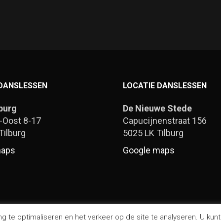
 DANSLESSEN
LOCATIE DANSLESSEN
burg
De Nieuwe Stede
-Oost 8-17
Capucijnenstraat 156
Tilburg
5025 LK Tilburg
maps
Google maps
e optimaliseren en het verkeer op de site te analyseren. U kunt d