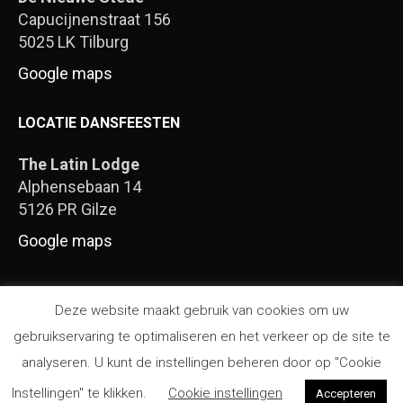
Capucijnenstraat 156
5025 LK Tilburg
Google maps
LOCATIE DANSFEESTEN
The Latin Lodge
Alphensebaan 14
5126 PR Gilze
Google maps
Algemene voorwaarden
Deze website maakt gebruik van cookies om uw
gebruikservaring te optimaliseren en het verkeer op de site te
analyseren. U kunt de instellingen beheren door op "Cookie
© Alle rechten voorbehouden -
Marlon Salsipuedes
|
Algemene Voorwaarden
|
Privacy beleid
| Website by
Instellingen" te klikken.
Cookie instellingen
Accepteren